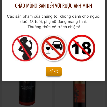
CHÀO MỪNG BẠN ĐẾN VỚI RƯỢU ANH MINH
Các sản phẩm của chúng tôi không dành cho người
dưới 18 tuổi, phụ nữ đang mang thai.
Thưởng thức có trách nhiệm!
Saigon Baigur Gin
Passport Scotch 1L
700ml / 43%
1000ml / 40%
Liên hệ
390.000₫
ĐÓNG