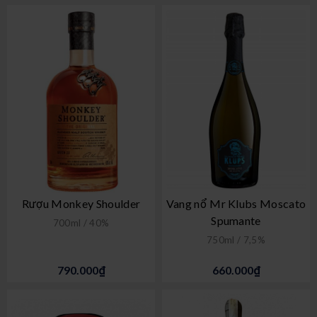
Rượu Monkey Shoulder
Vang nổ Mr Klubs Moscato
Spumante
700ml / 40%
750ml / 7,5%
790.000₫
660.000₫