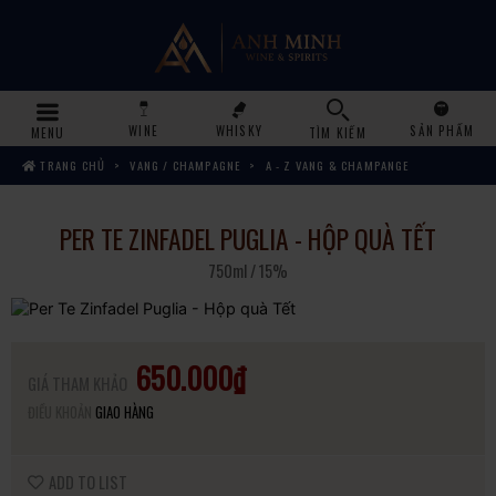
WINE
WHISKY
SẢN PHẨM
MENU
TÌM KIẾM
TRANG CHỦ
VANG / CHAMPAGNE
A - Z VANG & CHAMPANGE
PER TE ZINFADEL PUGLIA - HỘP QUÀ TẾT
750ml / 15%
650.000₫
GIÁ THAM KHẢO
ĐIỀU KHOẢN
GIAO HÀNG
ADD TO LIST