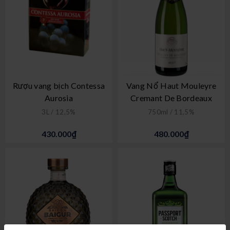
Rượu vang bịch Contessa
Vang Nổ Haut Mouleyre
Aurosia
Cremant De Bordeaux
3L / 12,5%
750ml / 11,5%
430.000₫
480.000₫