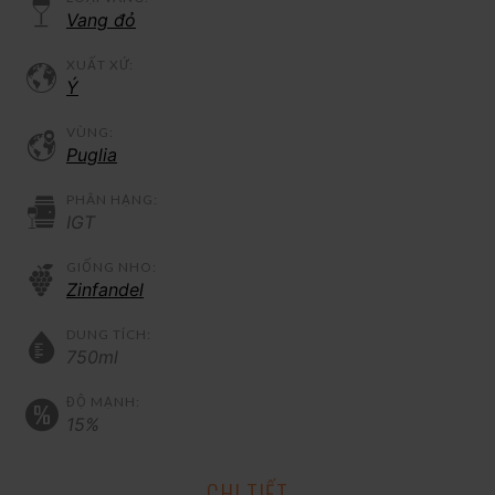
Vang đỏ
XUẤT XỨ:
Ý
VÙNG:
Puglia
PHÂN HẠNG:
IGT
GIỐNG NHO:
Zinfandel
DUNG TÍCH:
750ml
ĐỘ MẠNH:
15%
CHI TIẾT