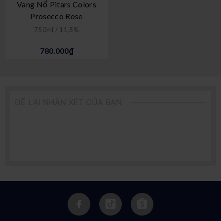
Vang Nổ Pitars Colors
Prosecco Rose
750ml / 11,5%
780.000₫
ĐỂ LẠI NHẬN XÉT CỦA BẠN