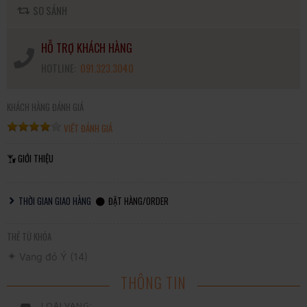
SO SÁNH
HỖ TRỢ KHÁCH HÀNG
HOTLINE:
091.323.3040
KHÁCH HÀNG ĐÁNH GIÁ
VIẾT ĐÁNH GIÁ
GIỚI THIỆU
THỜI GIAN GIAO HÀNG
ĐẶT HÀNG/ORDER
THẺ TỪ KHÓA
Vang đỏ Ý
(14)
THÔNG TIN
LOẠI VANG: