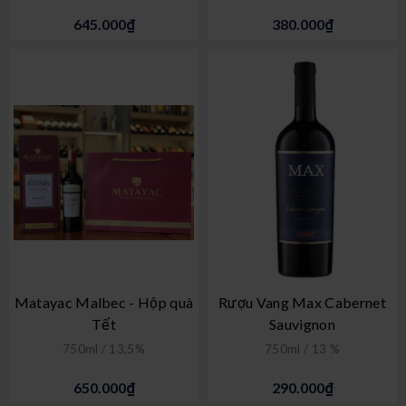
645.000₫
380.000₫
Matayac Malbec - Hộp quà
Rượu Vang Max Cabernet
Tết
Sauvignon
750ml / 13,5%
750ml / 13 %
650.000₫
290.000₫