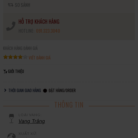
SO SÁNH
HỖ TRỢ KHÁCH HÀNG
HOTLINE:
091.323.3040
KHÁCH HÀNG ĐÁNH GIÁ
VIẾT ĐÁNH GIÁ
GIỚI THIỆU
THỜI GIAN GIAO HÀNG
ĐẶT HÀNG/ORDER
THÔNG TIN
LOẠI VANG:
Vang Trắng
XUẤT XỨ: