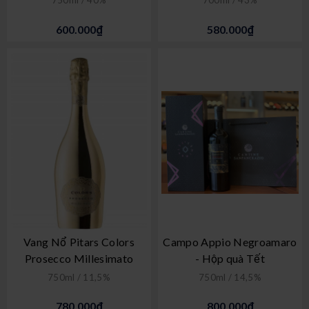
750ml / 40%
700ml / 43%
600.000₫
580.000₫
Vang Nổ Pitars Colors
Campo Appio Negroamaro
Prosecco Millesimato
- Hộp quà Tết
750ml / 11,5%
750ml / 14,5%
780.000₫
800.000₫