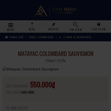
WINE
WHISKY
SẢN PHẨM
MENU
TÌM KIẾM
TRANG CHỦ
VANG / CHAMPAGNE
A - Z VANG & CHAMPANGE
MATAYAC COLOMBARD SAUVIGNON
750ml / 13,5%
550.000₫
GIÁ THAM KHẢO
ĐIỀU KHOẢN
GIAO HÀNG
ADD TO LIST