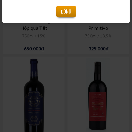
ĐÓNG
Per Te Zinfadel Puglia -
Guardia dei Mori -
Hộp quà Tết
Primitivo
750ml / 15%
750ml / 13,5%
650.000₫
325.000₫