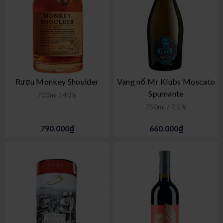
Rượu Monkey Shoulder
Vang nổ Mr Klubs Moscato
Spumante
700ml / 40%
750ml / 7,5%
790.000₫
660.000₫