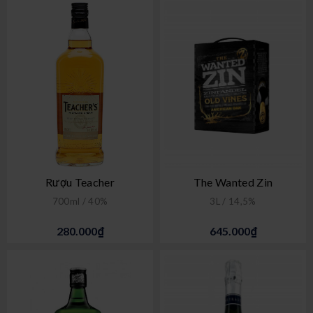
Rượu Teacher
The Wanted Zin
700ml / 40%
3L / 14,5%
280.000₫
645.000₫