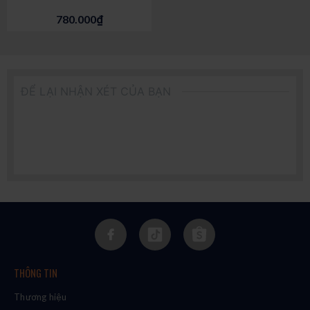
780.000₫
ĐỂ LẠI NHẬN XÉT CỦA BẠN
THÔNG TIN
Thương hiệu