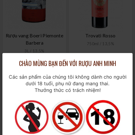
Rượu vang Boeri Piemonte
Trovati Rosso
Barbera
750ml / 13,5%
3L / 13,5%
CHÀO MỪNG BẠN ĐẾN VỚI RƯỢU ANH MINH
630.000₫
360.000₫
Các sản phẩm của chúng tôi không dành cho người
dưới 18 tuổi, phụ nữ đang mang thai.
Thưởng thức có trách nhiệm!