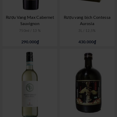
Rượu Vang Max Cabernet
Rượu vang bịch Contessa
Sauvignon
Aurosia
750ml / 13 %
3L / 12,5%
290.000₫
430.000₫