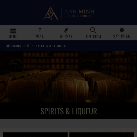
WINE
WHISKY
SẢN PHẨM
MENU
TÌM KIẾM
TRANG CHỦ
SPIRITS & LIQUEUR
SPIRITS & LIQUEUR