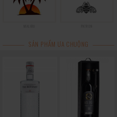
MALIBU
PATRON
SẢN PHẨM ƯA CHUỘNG