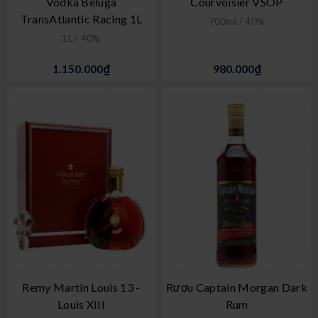
Vodka Beluga
Courvoisier VSOP
TransAtlantic Racing 1L
700ml / 40%
1L / 40%
1.150.000₫
980.000₫
Remy Martin Louis 13 -
Rượu Captain Morgan Dark
Louis XIII
Rum