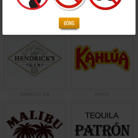
BELUGA
HAVANA CLUB
ĐÓNG
HENDRICK'S GIN
KAHLUA