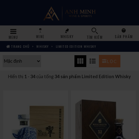
WINE
WHISKY
SẢN PHẨM
MENU
TÌM KIẾM
TRANG CHỦ
WHISKY
LIMITED EDITION WHISKY
LỌC
Hiển thị
1
-
34
của tổng
34 sản phẩm Limited Edition Whisky