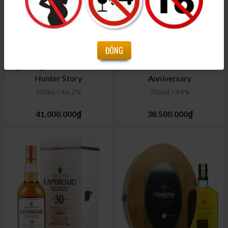
ĐÓNG
Laphroaig 34 Năm - The Ian
Hakushu 18 năm 100th
Hunter Story
Anniversary
700ml / 46,2%
700ml / 48%
41.000.000₫
38.500.000₫