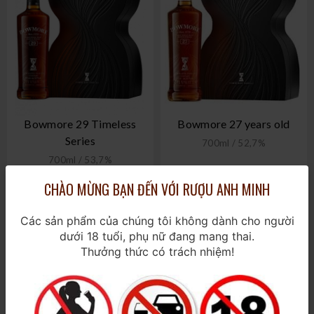
Bowmore 29 Timeless
Bowmore 27 years old
Series
700ml / 52,7%
700ml / 53,7%
CHÀO MỪNG BẠN ĐẾN VỚI RƯỢU ANH MINH
47.000.000₫
45.000.000₫
Các sản phẩm của chúng tôi không dành cho người
dưới 18 tuổi, phụ nữ đang mang thai.
Thưởng thức có trách nhiệm!