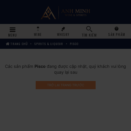
WINE
WHISKY
SẢN PHẨM
MENU
TÌM KIẾM
TRANG CHỦ
SPIRITS & LIQUEUR
PISCO
Các sản phẩm
Pisco
đang được cập nhật, quý khách vui lòng
quay lại sau
TRỞ LẠI TRANG TRƯỚC