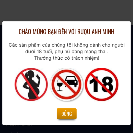
CHÀO MỪNG BẠN ĐẾN VỚI RƯỢU ANH MINH
Các sản phẩm của chúng tôi không dành cho người
dưới 18 tuổi, phụ nữ đang mang thai.
THÔNG TIN
Thưởng thức có trách nhiệm!
Thương hiệu
Sản phẩm mới
Sản phẩm bán chạy
HIỂU VỀ RƯỢU
ĐÓNG
Hiểu về vang
Hiểu về whisky