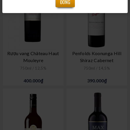
ĐÓNG
Rượu vang Château Haut
Penfolds Koonunga Hill
Mouleyre
Shiraz Cabernet
750ml / 12,5%
750ml / 14,5%
400.000₫
390.000₫