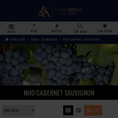
WINE
WHISKY
SẢN PHẨM
MENU
TÌM KIẾM
TRANG CHỦ
VANG / CHAMPAGNE
NHO CABERNET SAUVIGNON
NHO CABERNET SAUVIGNON
LỌC