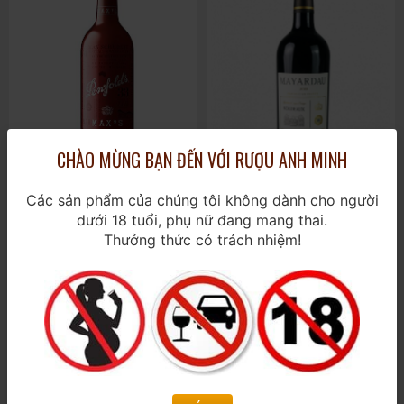
CHÀO MỪNG BẠN ĐẾN VỚI RƯỢU ANH MINH
Các sản phẩm của chúng tôi không dành cho người
Penfolds Max Shiraz
Rượu Vang Mayardau
dưới 18 tuổi, phụ nữ đang mang thai.
Cabernet
750ml / 14%
Thưởng thức có trách nhiệm!
750ml / 14,5%
590.000₫
450.000₫