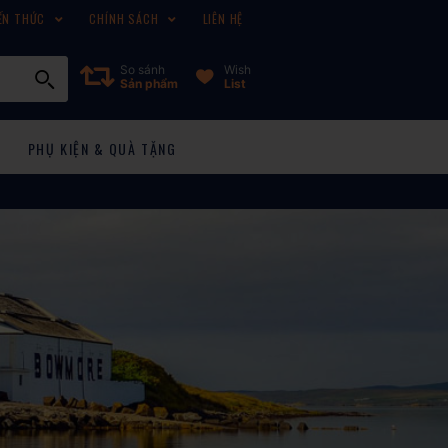
ẾN THỨC
CHÍNH SÁCH
LIÊN HỆ
So sánh
Wish
Sản phẩm
List
PHỤ KIỆN & QUÀ TẶNG