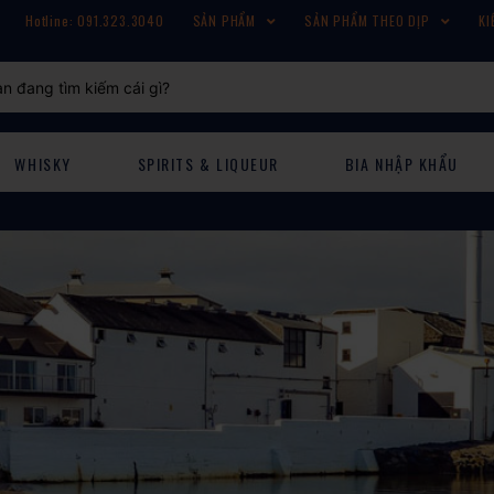
Hotline: 091.323.3040
SẢN PHẨM
SẢN PHẨM THEO DỊP
KI
WHISKY
SPIRITS & LIQUEUR
BIA NHẬP KHẨU