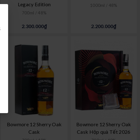
Legacy Edition
1000ml / 48%
700ml / 48%
2.300.000₫
2.200.000₫
8
Bowmore 12 Sherry Oak
Bowmore 12 Sherry Oak
Cask
Cask Hộp quà Tết 2026