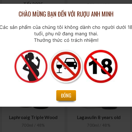
Tết 2025
700ml / 43%
CHÀO MỪNG BẠN ĐẾN VỚI RƯỢU ANH MINH
700ml / 43%
2.700.000₫
2.450.000₫
Các sản phẩm của chúng tôi không dành cho người dưới 1
tuổi, phụ nữ đang mang thai.
Thưởng thức có trách nhiệm!
ĐÓNG
Laphroaig Triple Wood
Lagavulin 8 years old
700ml / 48%
700ml / 48%