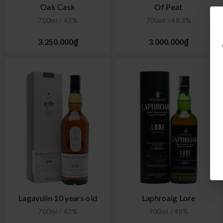
Oak Cask
Of Peat
700ml / 43%
700ml / 48,3%
3.250.000₫
3.000.000₫
Lagavulin 10 years old
Laphroaig Lore
700ml / 43%
700ml / 48%