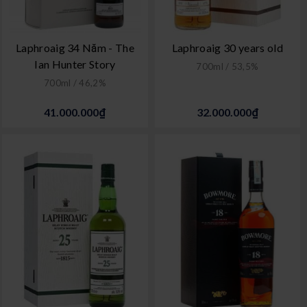
Laphroaig 34 Năm - The
Laphroaig 30 years old
Ian Hunter Story
700ml / 53,5%
700ml / 46,2%
41.000.000₫
32.000.000₫