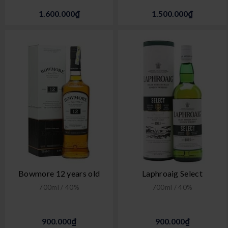
1.600.000₫
1.500.000₫
Bowmore 12 years old
Laphroaig Select
700ml / 40%
700ml / 40%
900.000₫
900.000₫