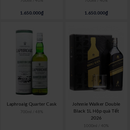
700ml / 40%
700ml / 40%
1.650.000₫
1.650.000₫
Laphroaig Quarter Cask
Johnnie Walker Double
Black 1L Hộp quà Tết
700ml / 48%
2026
1000ml / 40%