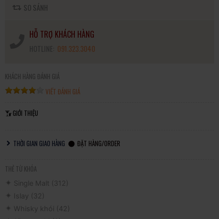
SO SÁNH
HỖ TRỢ KHÁCH HÀNG
HOTLINE:
091.323.3040
KHÁCH HÀNG ĐÁNH GIÁ
VIẾT ĐÁNH GIÁ
GIỚI THIỆU
THỜI GIAN GIAO HÀNG
ĐẶT HÀNG/ORDER
THẺ TỪ KHÓA
Single Malt
(312)
Islay
(32)
Whisky khói
(42)