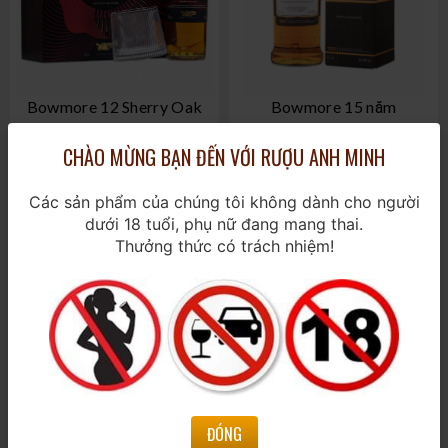
Bowmore 12 Sherry Oak
Bowmore 15 năm
Cask Hộp quà Tết 2026
700ml / 43%
CHÀO MỪNG BẠN ĐẾN VỚI RƯỢU ANH MINH
700ml / 40%
1.650.000₫
1.600.000₫
Các sản phẩm của chúng tôi không dành cho người
dưới 18 tuổi, phụ nữ đang mang thai.
Thưởng thức có trách nhiệm!
ĐÓNG