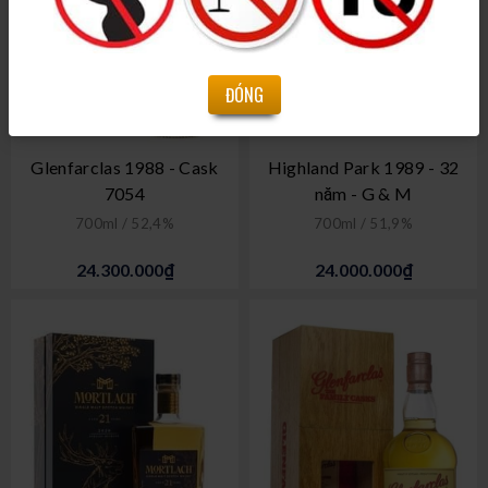
ĐÓNG
Glenfarclas 1988 - Cask
Highland Park 1989 - 32
7054
năm - G & M
700ml / 52,4%
700ml / 51,9%
24.300.000₫
24.000.000₫