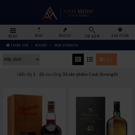
WINE
WHISKY
SẢN PHẨM
MENU
TÌM KIẾM
TRANG CHỦ
WHISKY
CASK STRENGTH
LỌC
Hiển thị
1
-
33
của tổng
33 sản phẩm Cask Strength