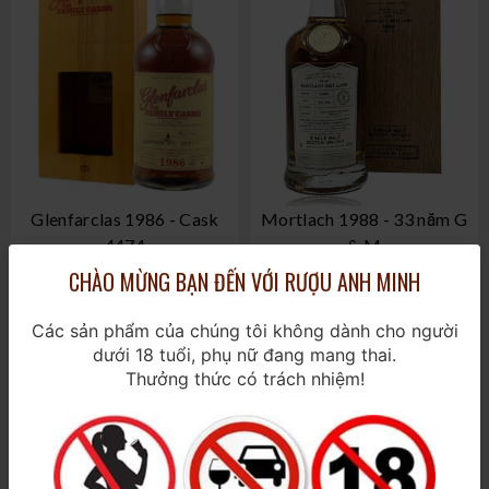
Glenfarclas 1986 - Cask
Mortlach 1988 - 33 năm G
4474
& M
CHÀO MỪNG BẠN ĐẾN VỚI RƯỢU ANH MINH
700ml / 47,5%
700ml / 53,8%
27.000.000₫
26.000.000₫
Các sản phẩm của chúng tôi không dành cho người
dưới 18 tuổi, phụ nữ đang mang thai.
Thưởng thức có trách nhiệm!