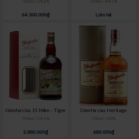
700ml / 54,6%
700ml / 44,5%
64.300.000₫
Liên hệ
Glenfarclas 15 Năm - Tiger
Glenfarclas Heritage
700ml / 54,5%
700ml / 40%
2.880.000₫
680.000₫