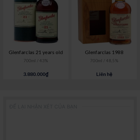
Glenfarclas 21 years old
Glenfarclas 1988
700ml / 43%
700ml / 48,5%
3.880.000₫
Liên hệ
ĐỂ LẠI NHẬN XÉT CỦA BẠN