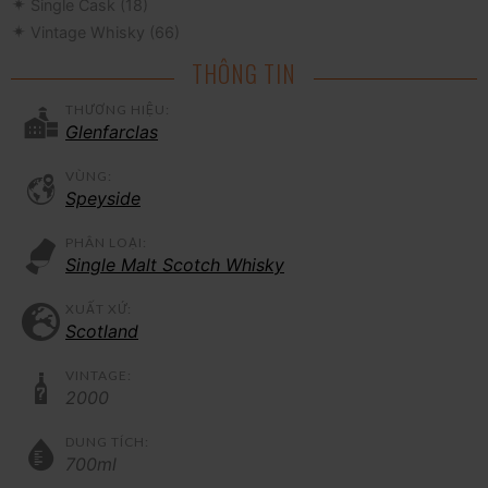
Single Cask
(18)
Vintage Whisky
(66)
THÔNG TIN
THƯƠNG HIỆU:
Glenfarclas
VÙNG:
Speyside
PHÂN LOẠI:
Single Malt Scotch Whisky
XUẤT XỨ:
Scotland
VINTAGE:
2000
DUNG TÍCH:
700ml