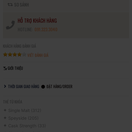
SO SÁNH
HỖ TRỢ KHÁCH HÀNG
HOTLINE:
091.323.3040
KHÁCH HÀNG ĐÁNH GIÁ
VIẾT ĐÁNH GIÁ
GIỚI THIỆU
THỜI GIAN GIAO HÀNG
ĐẶT HÀNG/ORDER
THẺ TỪ KHÓA
Single Malt
(312)
Speyside
(205)
Cask Strength
(33)