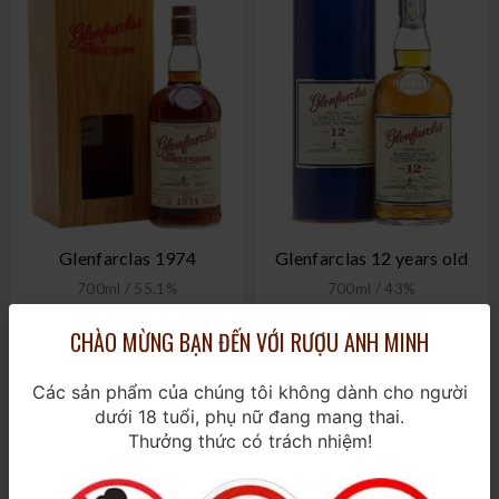
Glenfarclas 1974
Glenfarclas 12 years old
700ml / 55,1%
700ml / 43%
169.000.000₫
1.440.000₫
CHÀO MỪNG BẠN ĐẾN VỚI RƯỢU ANH MINH
Các sản phẩm của chúng tôi không dành cho người
dưới 18 tuổi, phụ nữ đang mang thai.
Thưởng thức có trách nhiệm!