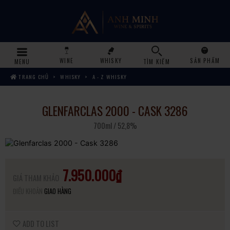
WINE
WHISKY
SẢN PHẨM
MENU
TÌM KIẾM
TRANG CHỦ
WHISKY
A - Z WHISKY
GLENFARCLAS 2000 - CASK 3286
700ml / 52,8%
7.950.000₫
GIÁ THAM KHẢO
ĐIỀU KHOẢN
GIAO HÀNG
ADD TO LIST