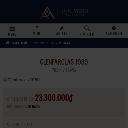
WINE
WHISKY
SẢN PHẨM
MENU
TÌM KIẾM
TRANG CHỦ
WHISKY
A - Z WHISKY
GLENFARCLAS 1989
700ml / 51,4%
23.300.000₫
GIÁ THAM KHẢO
ĐIỀU KHOẢN
GIAO HÀNG
ADD TO LIST