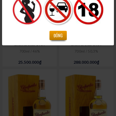
ĐÓNG
Glenfarclas 1987
Glenfarclas 1957
700ml / 46%
700ml / 50,3%
25.500.000₫
288.000.000₫