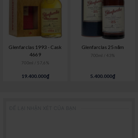
Glenfarclas 1993 - Cask
Glenfarclas 25 năm
4669
700ml / 43%
700ml / 57,6%
19.400.000₫
5.400.000₫
ĐỂ LẠI NHẬN XÉT CỦA BẠN