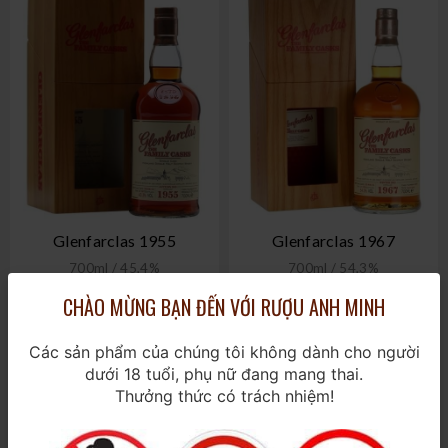
Glenfarclas 1955
Glenfarclas 1967
700ml / 45,4%
700ml / 54,3%
CHÀO MỪNG BẠN ĐẾN VỚI RƯỢU ANH MINH
288.000.000₫
210.000.000₫
Các sản phẩm của chúng tôi không dành cho người
dưới 18 tuổi, phụ nữ đang mang thai.
Thưởng thức có trách nhiệm!