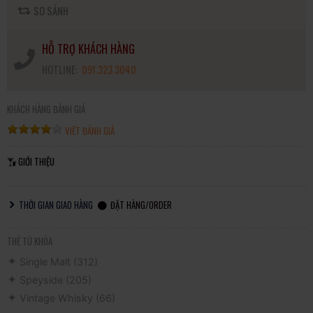
SO SÁNH
HỖ TRỢ KHÁCH HÀNG
HOTLINE:
091.323.3040
KHÁCH HÀNG ĐÁNH GIÁ
VIẾT ĐÁNH GIÁ
GIỚI THIỆU
THỜI GIAN GIAO HÀNG
ĐẶT HÀNG/ORDER
THẺ TỪ KHÓA
Single Malt
(312)
Speyside
(205)
Vintage Whisky
(66)