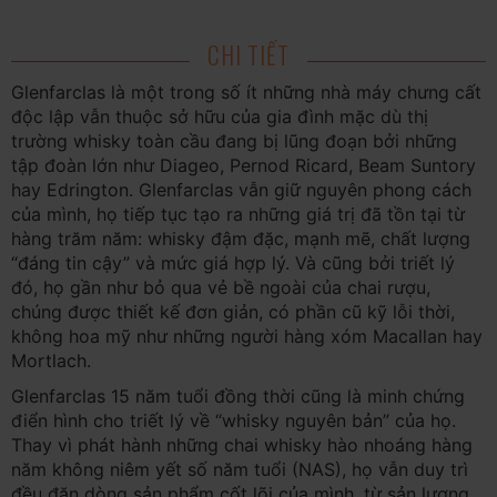
CHI TIẾT
Glenfarclas là một trong số ít những nhà máy chưng cất
độc lập vẫn thuộc sở hữu của gia đình mặc dù thị
trường whisky toàn cầu đang bị lũng đoạn bởi những
tập đoàn lớn như Diageo, Pernod Ricard, Beam Suntory
hay Edrington. Glenfarclas vẫn giữ nguyên phong cách
của mình, họ tiếp tục tạo ra những giá trị đã tồn tại từ
hàng trăm năm: whisky đậm đặc, mạnh mẽ, chất lượng
“đáng tin cậy” và mức giá hợp lý. Và cũng bởi triết lý
đó, họ gần như bỏ qua vẻ bề ngoài của chai rượu,
chúng được thiết kế đơn giản, có phần cũ kỹ lỗi thời,
không hoa mỹ như những người hàng xóm Macallan hay
Mortlach.
Glenfarclas 15 năm tuổi đồng thời cũng là minh chứng
điển hình cho triết lý về “whisky nguyên bản” của họ.
Thay vì phát hành những chai whisky hào nhoáng hàng
năm không niêm yết số năm tuổi (NAS), họ vẫn duy trì
đều đặn dòng sản phẩm cốt lõi của mình, từ sản lượng