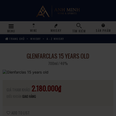
WINE
WHISKY
SẢN PHẨM
MENU
TÌM KIẾM
TRANG CHỦ
WHISKY
A - Z WHISKY
GLENFARCLAS 15 YEARS OLD
700ml / 46%
2.180.000₫
GIÁ THAM KHẢO
ĐIỀU KHOẢN
GIAO HÀNG
ADD TO LIST