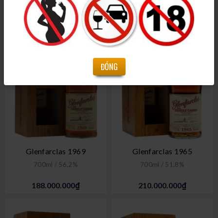
Liên hệ
33.000.000₫
ĐÓNG
Glenfarclas 1969
Glenfarclas 1965
700ml / 56,2%
700ml / 51,8%
188.000.000₫
210.000.000₫