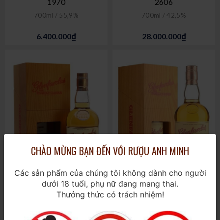
1970
2606
700ml / 55,9%
700ml / 42,5%
6.400.000₫
28.000.000₫
CHÀO MỪNG BẠN ĐẾN VỚI RƯỢU ANH MINH
Các sản phẩm của chúng tôi không dành cho người
dưới 18 tuổi, phụ nữ đang mang thai.
Glenfarclas 1979
Glenfarclas 1978
Thưởng thức có trách nhiệm!
700ml / 49,1%
700ml / 42,7%