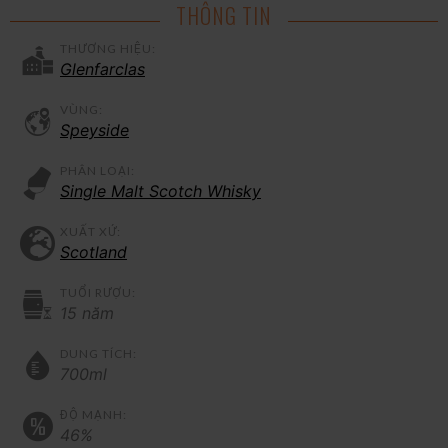
THÔNG TIN
THƯƠNG HIỆU:
Glenfarclas
VÙNG:
Speyside
PHÂN LOẠI:
Single Malt Scotch Whisky
XUẤT XỨ:
Scotland
TUỔI RƯỢU:
15 năm
DUNG TÍCH:
700ml
ĐỘ MẠNH:
46%