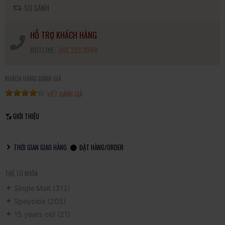
SO SÁNH
HỖ TRỢ KHÁCH HÀNG
HOTLINE:
091.323.3040
KHÁCH HÀNG ĐÁNH GIÁ
VIẾT ĐÁNH GIÁ
GIỚI THIỆU
THỜI GIAN GIAO HÀNG
ĐẶT HÀNG/ORDER
THẺ TỪ KHÓA
Single Malt
(312)
Speyside
(205)
15 years old
(21)