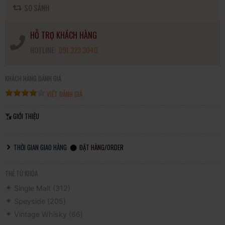
SO SÁNH
HỖ TRỢ KHÁCH HÀNG
HOTLINE:
091.323.3040
KHÁCH HÀNG ĐÁNH GIÁ
VIẾT ĐÁNH GIÁ
GIỚI THIỆU
THỜI GIAN GIAO HÀNG
ĐẶT HÀNG/ORDER
THẺ TỪ KHÓA
Single Malt
(312)
Speyside
(205)
Vintage Whisky
(66)