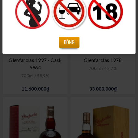
ĐÓNG
Glenfarclas 1997 - Cask
Glenfarclas 1978
5964
700ml / 42,7%
700ml / 58,9%
11.600.000₫
33.000.000₫