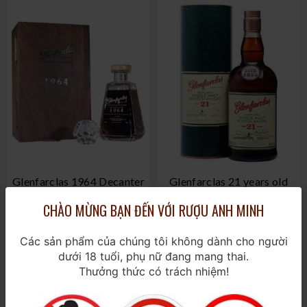
Glenfarclas 1964 Decanter
Glenfarclas 21 years old
700ml / 46,4%
700ml / 43%
CHÀO MỪNG BẠN ĐẾN VỚI RƯỢU ANH MINH
195.000.000₫
3.880.000₫
Các sản phẩm của chúng tôi không dành cho người
dưới 18 tuổi, phụ nữ đang mang thai.
Thưởng thức có trách nhiệm!