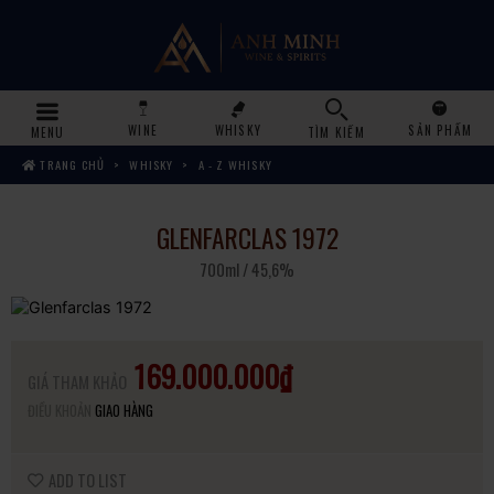
WINE
WHISKY
SẢN PHẨM
MENU
TÌM KIẾM
TRANG CHỦ
WHISKY
A - Z WHISKY
GLENFARCLAS 1972
700ml / 45,6%
169.000.000₫
GIÁ THAM KHẢO
ĐIỀU KHOẢN
GIAO HÀNG
ADD TO LIST