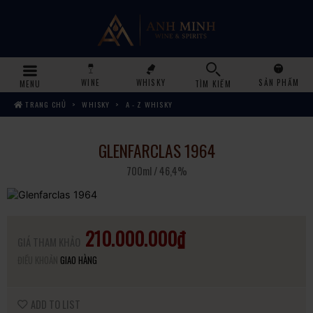
WINE
WHISKY
SẢN PHẨM
MENU
TÌM KIẾM
TRANG CHỦ
WHISKY
A - Z WHISKY
GLENFARCLAS 1964
700ml / 46,4%
210.000.000₫
GIÁ THAM KHẢO
ĐIỀU KHOẢN
GIAO HÀNG
ADD TO LIST