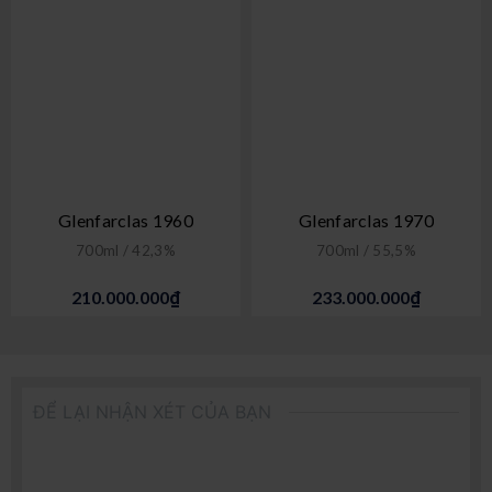
Glenfarclas 1960
Glenfarclas 1970
700ml / 42,3%
700ml / 55,5%
210.000.000₫
233.000.000₫
ĐỂ LẠI NHẬN XÉT CỦA BẠN