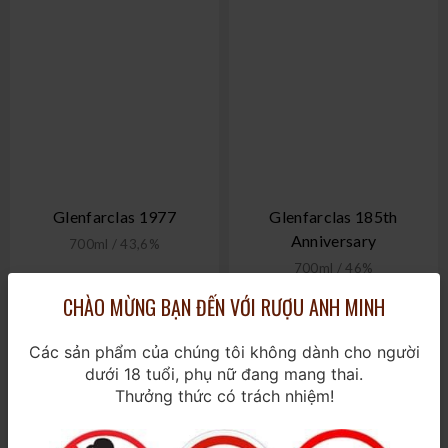
Glenfarclas 1977
Glenfarclas 185th
Anniversary
700ml / 43,6%
700ml / 46%
CHÀO MỪNG BẠN ĐẾN VỚI RƯỢU ANH MINH
Liên hệ
3.980.000₫
Các sản phẩm của chúng tôi không dành cho người
dưới 18 tuổi, phụ nữ đang mang thai.
Thưởng thức có trách nhiệm!