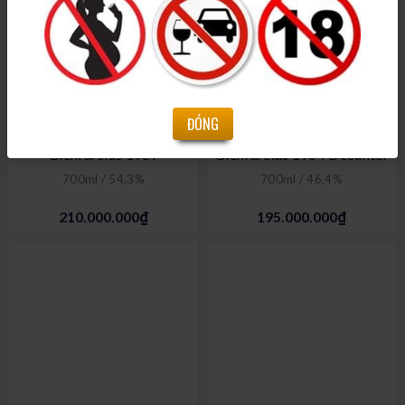
ĐÓNG
Glenfarclas 1967
Glenfarclas 1964 Decanter
700ml / 54,3%
700ml / 46,4%
210.000.000₫
195.000.000₫