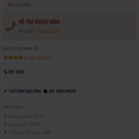
SO SÁNH
HỖ TRỢ KHÁCH HÀNG
HOTLINE:
091.323.3040
KHÁCH HÀNG ĐÁNH GIÁ
VIẾT ĐÁNH GIÁ
GIỚI THIỆU
THỜI GIAN GIAO HÀNG
ĐẶT HÀNG/ORDER
THẺ TỪ KHÓA
Single Malt
(312)
Speyside
(205)
Vintage Whisky
(66)