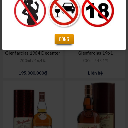
ĐÓNG
Glenfarclas 1964 Decanter
Glenfarclas 1961
700ml / 46,4%
700ml / 43,1%
195.000.000₫
Liên hệ