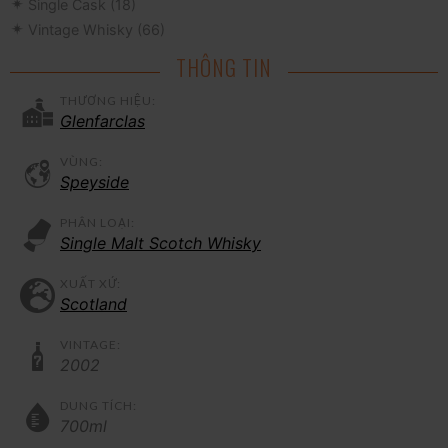
Single Cask
(18)
Vintage Whisky
(66)
THÔNG TIN
THƯƠNG HIỆU:
Glenfarclas
VÙNG:
Speyside
PHÂN LOẠI:
Single Malt Scotch Whisky
XUẤT XỨ:
Scotland
VINTAGE:
2002
DUNG TÍCH:
700ml