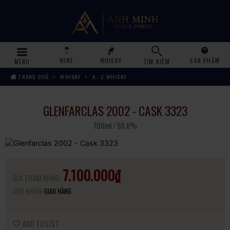
WINE
WHISKY
SẢN PHẨM
MENU
TÌM KIẾM
TRANG CHỦ
WHISKY
A - Z WHISKY
GLENFARCLAS 2002 - CASK 3323
700ml / 50,6%
7.100.000₫
GIÁ THAM KHẢO
ĐIỀU KHOẢN
GIAO HÀNG
ADD TO LIST