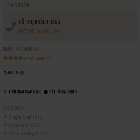
SO SÁNH
HỖ TRỢ KHÁCH HÀNG
HOTLINE:
091.323.3040
KHÁCH HÀNG ĐÁNH GIÁ
VIẾT ĐÁNH GIÁ
GIỚI THIỆU
THỜI GIAN GIAO HÀNG
ĐẶT HÀNG/ORDER
THẺ TỪ KHÓA
Single Malt
(312)
Speyside
(205)
Cask Strength
(33)