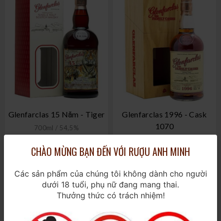
Glenfarclas 15 Năm - Tiger
Glenfarclas 1996 - Cask
1070
700ml / 54,5%
700ml / 52,3%
CHÀO MỪNG BẠN ĐẾN VỚI RƯỢU ANH MINH
2.880.000₫
13.600.000₫
Các sản phẩm của chúng tôi không dành cho người
dưới 18 tuổi, phụ nữ đang mang thai.
Thưởng thức có trách nhiệm!