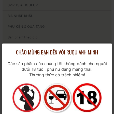
SPIRITS & LIQUEUR
BIA NHẬP KHẨU
PHỤ KIỆN & QUÀ TẶNG
Sản phẩm theo dịp
Kiến thức
CHÀO MỪNG BẠN ĐẾN VỚI RƯỢU ANH MINH
Chính sách
Các sản phẩm của chúng tôi không dành cho người
dưới 18 tuổi, phụ nữ đang mang thai.
Liên hệ
Thưởng thức có trách nhiệm!
BÀI VIẾT MỚI
Điểm danh những thương hiệu rượu vang
cao cấp giá rẻ nhất Hà Nội