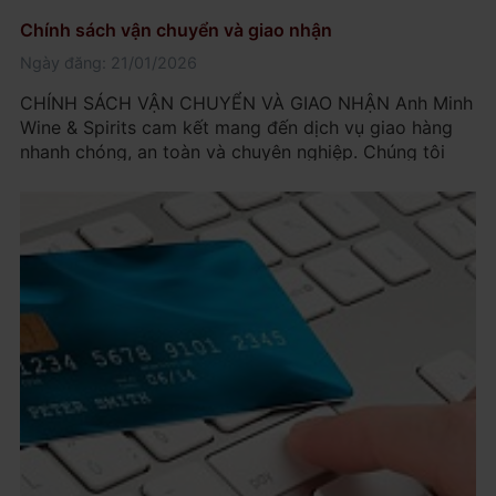
Chính sách vận chuyển và giao nhận
Ngày đăng: 21/01/2026
CHÍNH SÁCH VẬN CHUYỂN VÀ GIAO NHẬN Anh Minh
Wine & Spirits cam kết mang đến dịch vụ giao hàng
nhanh chóng, an toàn và chuyên nghiệp. Chúng tôi
hiểu rằng rượu là mặt hàng thủy tinh dễ vỡ, cần sự
cẩn trọng cao trong quá trình vận chuyển. Dưới đây là
quy định cụ thể: 1. Phạm vi giao hàng Chúng tôi
phục...