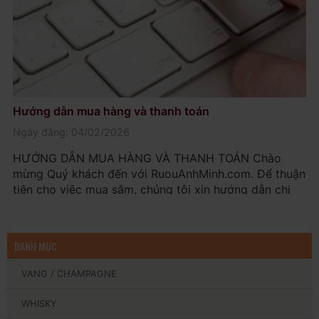
Hướng dẫn mua hàng và thanh toán
Ngày đăng: 04/02/2026
HƯỚNG DẪN MUA HÀNG VÀ THANH TOÁN Chào
mừng Quý khách đến với RuouAnhMinh.com. Để thuận
tiện cho việc mua sắm, chúng tôi xin hướng dẫn chi
tiết các bước đặt hàng và quy định thanh toán như
sau: LƯU Ý QUAN TRỌNG: - Các sản phẩm rượu tại
Rượu Anh Minh không dành cho người dưới 18 tuổi. -
DANH MỤC
Phụ nữ mang th...
VANG / CHAMPAGNE
WHISKY