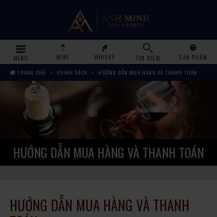
WINE
WHISKY
SẢN PHẨM
MENU
TÌM KIẾM
TRANG CHỦ
CHÍNH SÁCH
HƯỚNG DẪN MUA HÀNG VÀ THANH TOÁN
HƯỚNG DẪN MUA HÀNG VÀ THANH TOÁN
HƯỚNG DẪN MUA HÀNG VÀ THANH