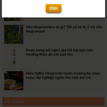
Sự khác biệt giữa rượu Champgane không
ĐÓNG
cổ điển so với rượu sâm banh cổ điển
Nho Negroamaro là gì? Tất cả từ A-Z về nho
Negromaro
Rượu vang sủi ngon giá tốt mà bạn nên
thường thức dù chỉ một lần
Hiểu nghĩa Hồng trần muôn trượng ba chén
rượu, đại nghiệp nghìn thu một ấm trà
LƯU TRỮ BLOG