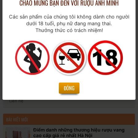
CHÀO MỪNG BẠN ĐẾN VỚI RƯỢU ANH MINH
WHISKY
Các sản phẩm của chúng tôi không dành cho người
dưới 18 tuổi, phụ nữ đang mang thai.
SPIRITS & LIQUEUR
Thưởng thức có trách nhiệm!
BIA NHẬP KHẨU
PHỤ KIỆN & QUÀ TẶNG
Sản phẩm theo dịp
Kiến thức
ĐÓNG
Chính sách
Liên hệ
BÀI VIẾT MỚI
Điểm danh những thương hiệu rượu vang
cao cấp giá rẻ nhất Hà Nội