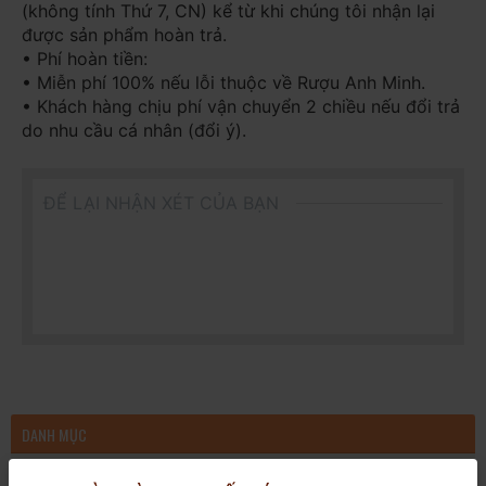
(không tính Thứ 7, CN) kể từ khi chúng tôi nhận lại
được sản phẩm hoàn trả.
• Phí hoàn tiền:
• Miễn phí 100% nếu lỗi thuộc về Rượu Anh Minh.
• Khách hàng chịu phí vận chuyển 2 chiều nếu đổi trả
do nhu cầu cá nhân (đổi ý).
ĐỂ LẠI NHẬN XÉT CỦA BẠN
DANH MỤC
VANG / CHAMPAGNE