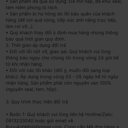
• Sản phẩm đã qua sử dụng: Đã mở nắp, đã khui seal,
tem niêm phong bị rách.
• Sản phẩm bị hư hỏng do lỗi bảo quản của khách
hàng (để nơi quá nóng, tiếp xúc ánh nắng trực tiếp,
làm rơi vỡ...).
• Quý khách thay đổi ý định mua hàng nhưng thông
báo quá thời gian quy định.
2. Thời gian áp dụng đổi trả
• Đối với lỗi nứt vỡ, giao sai: Quý khách vui lòng
thông báo ngay cho chúng tôi trong vòng 24 giờ kể
từ khi nhận hàng.
• Đối với các lỗi khác (đổi ý, muốn đổi sang loại
khác): Áp dụng trong vòng 03 - 05 ngày kể từ ngày
nhận hàng. Sản phẩm phải còn nguyên vẹn 100%
(nguyên seal, tem, hộp).
3. Quy trình thực hiện đổi trả
• Bước 1: Quý khách vui lòng liên hệ Hotline/Zalo:
0913233040 hoặc gửi email về
RuouAnhMinh@gmail.com. Cung cấp Mã đơn hàng +