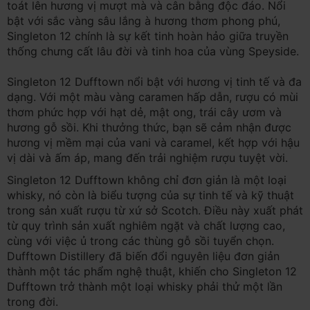
toát lên hương vị mượt mà và cân bằng độc đáo. Nổi
bật với sắc vàng sâu lắng à hương thơm phong phú,
Singleton 12 chính là sự kết tinh hoàn hảo giữa truyền
thống chưng cất lâu đời và tinh hoa của vùng Speyside.
Singleton 12 Dufftown nổi bật với hương vị tinh tế và đa
dạng. Với một màu vàng caramen hấp dẫn, rượu có mùi
thơm phức hợp với hạt dẻ, mật ong, trái cây ươm và
hương gỗ sồi. Khi thưởng thức, bạn sẽ cảm nhận được
hương vị mềm mại của vani và caramel, kết hợp với hậu
vị dài và ấm áp, mang đến trải nghiệm rượu tuyệt vời.
Singleton 12 Dufftown không chỉ đơn giản là một loại
whisky, nó còn là biểu tượng của sự tinh tế và kỹ thuật
trong sản xuất rượu từ xứ sở Scotch. Điều này xuất phát
từ quy trình sản xuất nghiêm ngặt và chất lượng cao,
cùng với việc ủ trong các thùng gỗ sồi tuyển chọn.
Dufftown Distillery đã biến đổi nguyên liệu đơn giản
thành một tác phẩm nghệ thuật, khiến cho Singleton 12
Dufftown trở thành một loại whisky phải thử một lần
trong đời.