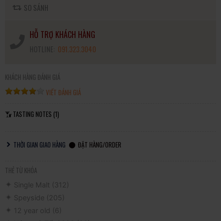
SO SÁNH
HỖ TRỢ KHÁCH HÀNG
HOTLINE:
091.323.3040
KHÁCH HÀNG ĐÁNH GIÁ
VIẾT ĐÁNH GIÁ
TASTING NOTES (1)
THỜI GIAN GIAO HÀNG
ĐẶT HÀNG/ORDER
THẺ TỪ KHÓA
Single Malt
(312)
Speyside
(205)
12 year old
(6)