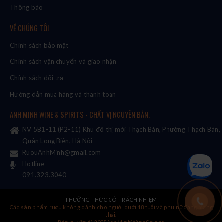
Thông báo
VỀ CHÚNG TÔI
Chính sách bảo mật
Chính sách vận chuyển và giao nhận
Chính sách đổi trả
Hướng dẫn mua hàng và thanh toán
ANH MINH WINE & SPIRITS - CHẤT VỊ NGUYÊN BẢN.
NV 5B1-11 (P2-11) Khu đô thị mới Thạch Bàn, Phường Thạch Bàn,
Quận Long Biên, Hà Nội
RuouAnhMinh@gmail.com
Hotline
091.323.3040
THƯỞNG THỨC CÓ TRÁCH NHIỆM
Các sản phẩm rượu không dành cho người dưới 18 tuổi và phụ nữ đang mang
thai.
Bản quyền © 2025AnhMinhWineSpirits