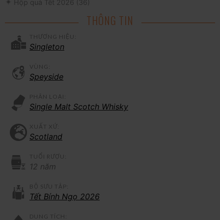
Hộp quà Tết 2026
(36)
THÔNG TIN
THƯƠNG HIỆU:
Singleton
VÙNG:
Speyside
PHÂN LOẠI:
Single Malt Scotch Whisky
XUẤT XỨ:
Scotland
TUỔI RƯỢU:
12 năm
BỘ SƯU TẬP:
Tết Bính Ngọ 2026
DUNG TÍCH: