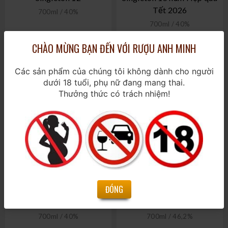
Tết 2026
700ml / 40%
700ml / 40%
CHÀO MỪNG BẠN ĐẾN VỚI RƯỢU ANH MINH
860.000₫
2.100.000₫
Các sản phẩm của chúng tôi không dành cho người
dưới 18 tuổi, phụ nữ đang mang thai.
Thưởng thức có trách nhiệm!
ĐÓNG
Singleton 18 - Dufftown
Singleton 39 - Glen Ord
700ml / 40%
700ml / 46,2%