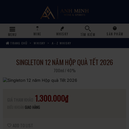
WINE
WHISKY
SẢN PHẨM
MENU
TÌM KIẾM
TRANG CHỦ
WHISKY
A - Z WHISKY
SINGLETON 12 NĂM HỘP QUÀ TẾT 2026
700ml / 40%
1.300.000₫
GIÁ THAM KHẢO
ĐIỀU KHOẢN
GIAO HÀNG
ADD TO LIST