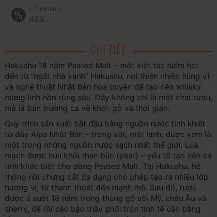
ĐỘ MẠNH:
48%
CHI TIẾT
Hakushu 18 năm Peated Malt – một kiệt tác hiếm hoi
đến từ “ngôi nhà xanh” Hakushu, nơi thiên nhiên hùng vĩ
và nghệ thuật Nhật Bản hòa quyện để tạo nên whisky
mang linh hồn rừng sâu. Đây không chỉ là một chai rượu,
mà là bản trường ca về khói, gỗ và thời gian.
Quy trình sản xuất bắt đầu bằng nguồn nước tinh khiết
từ dãy Alps Nhật Bản – trong vắt, mát lạnh, được xem là
một trong những nguồn nước sạch nhất thế giới. Lúa
mạch được hun khói than bùn (peat) – yếu tố tạo nên cá
tính khác biệt cho dòng Peated Malt. Tại Hakushu, hệ
thống nồi chưng cất đa dạng cho phép tạo ra nhiều lớp
hương vị, từ thanh thoát đến mạnh mẽ. Sau đó, rượu
được ủ suốt 18 năm trong thùng gỗ sồi Mỹ, châu Âu và
sherry, để rồi các bậc thầy phối trộn tinh tế cân bằng