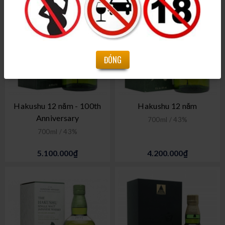
ĐÓNG
Hakushu 12 năm - 100th
Hakushu 12 năm
Anniversary
700ml / 43%
700ml / 43%
5.100.000₫
4.200.000₫