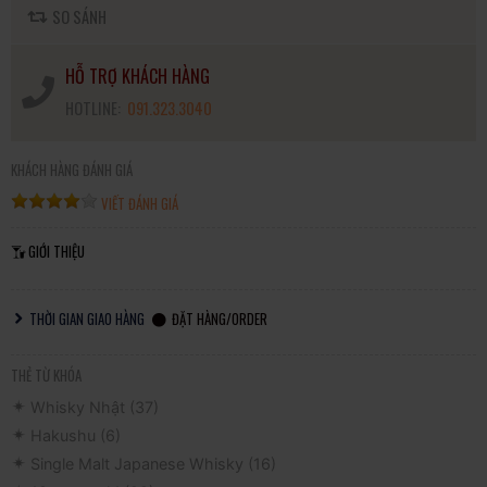
SO SÁNH
HỖ TRỢ KHÁCH HÀNG
HOTLINE:
091.323.3040
KHÁCH HÀNG ĐÁNH GIÁ
VIẾT ĐÁNH GIÁ
GIỚI THIỆU
THỜI GIAN GIAO HÀNG
ĐẶT HÀNG/ORDER
THẺ TỪ KHÓA
Whisky Nhật
(37)
Hakushu
(6)
Single Malt Japanese Whisky
(16)