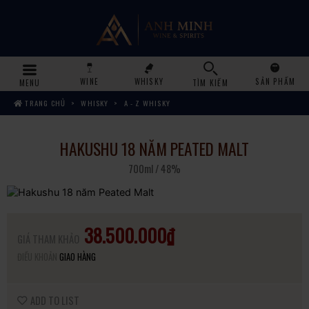
WINE
WHISKY
SẢN PHẨM
MENU
TÌM KIẾM
TRANG CHỦ
WHISKY
A - Z WHISKY
HAKUSHU 18 NĂM PEATED MALT
700ml / 48%
38.500.000₫
GIÁ THAM KHẢO
ĐIỀU KHOẢN
GIAO HÀNG
ADD TO LIST