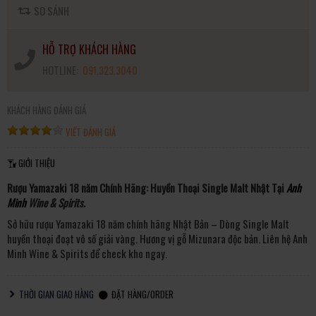
SO SÁNH
HỖ TRỢ KHÁCH HÀNG
HOTLINE:
091.323.3040
KHÁCH HÀNG ĐÁNH GIÁ
VIẾT ĐÁNH GIÁ
GIỚI THIỆU
Rượu Yamazaki 18 năm Chính Hãng: Huyền Thoại Single Malt Nhật Tại
Anh
Minh
Wine & Spirits.
Sở hữu rượu Yamazaki 18 năm chính hãng Nhật Bản – Dòng Single Malt
huyền thoại đoạt vô số giải vàng. Hương vị gỗ Mizunara độc bản. Liên hệ Anh
Minh Wine & Spirits để check kho ngay.
THỜI GIAN GIAO HÀNG
ĐẶT HÀNG/ORDER