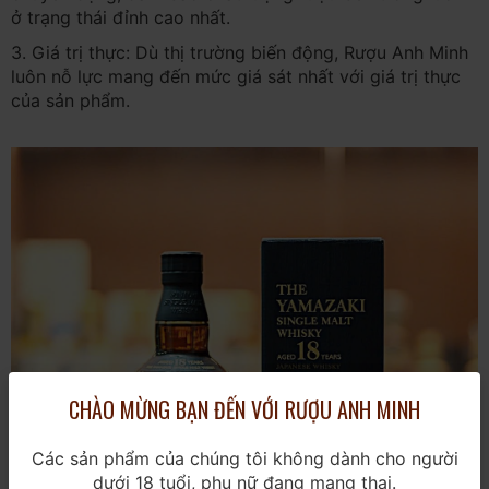
ở trạng thái đỉnh cao nhất.
3. Giá trị thực: Dù thị trường biến động, Rượu Anh Minh
luôn nỗ lực mang đến mức giá sát nhất với giá trị thực
của sản phẩm.
CHÀO MỪNG BẠN ĐẾN VỚI RƯỢU ANH MINH
Các sản phẩm của chúng tôi không dành cho người
dưới 18 tuổi, phụ nữ đang mang thai.