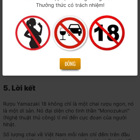
Thưởng thức có trách nhiệm!
Rượu Yamazaki 18 năm chính hãng -
ĐÓNG
Anh Minh Wine & Spirits
5. Lời kết
Rượu Yamazaki 18 không chỉ là một chai rượu ngon, nó
là một di sản. Nó đại diện cho tinh thần "Monozukuri"
(Nghệ thuật thủ công) tỉ mỉ đến cực đoan của người
Nhật.
Số lượng chai về Việt Nam mỗi năm chỉ đếm trên đầu