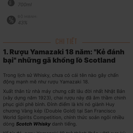
700ml
ĐỘ MẠNH:
43%
CHI TIẾT
1. Rượu Yamazaki 18 năm: "Kẻ đánh
bại" những gã khổng lồ Scotland
Trong lịch sử Whisky, chưa có cái tên nào gây chấn
động mạnh mẽ như rượu Yamazaki 18.
Xuất thân từ nhà máy chưng cất lâu đời nhất Nhật Bản
(xây dựng năm 1923), chai rượu này đã âm thầm chinh
phục giới phê bình. Đỉnh điểm là khi nó giành Huy
chương Vàng kép (Double Gold) tại San Francisco
World Spirits Competition, chính thức soán ngôi nhiều
dòng
Scotch Whisky
danh tiếng.