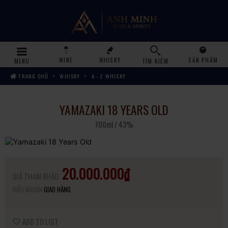
WINE
WHISKY
SẢN PHẨM
MENU
TÌM KIẾM
TRANG CHỦ
WHISKY
A - Z WHISKY
YAMAZAKI 18 YEARS OLD
700ml / 43%
20.000.000₫
GIÁ THAM KHẢO
ĐIỀU KHOẢN
GIAO HÀNG
ADD TO LIST