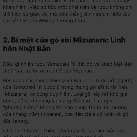
Kể từ đó, rượu Yamazaki 18 trở thành "bảo vật" cực kỳ
khan hiếm. Việc sở hữu một chai trên kệ rượu không chỉ
thể hiện sự giàu có, mà còn khẳng định sự am hiểu sâu
sắc về thế giới Whisky thượng thừa.
2. Bí mật của gỗ sồi Mizunara: Linh
hồn Nhật Bản
Điều gì khiến rượu Yamazaki 18 đắt đỏ và khác biệt đến
thế? Câu trả lời nằm ở Gỗ sồi Mizunara.
Bên cạnh các thùng Sherry và Bourbon, rượu cốt (spirit)
của Yamazaki 18 được ủ trong thùng gỗ sồi Nhật Bản
(Mizunara) vô cùng quý hiếm. Loại gỗ này rất khó gia
công, dễ rò rỉ nhưng lại mang đến một hương vị
"phương Đông" không thể sao chép. Đó là mùi hương
của nhang trầm (incense), của đền chùa cổ kính và gỗ
đàn hương.
Chính nốt hương Thiền (Zen) này đã tạo nên bản sắc