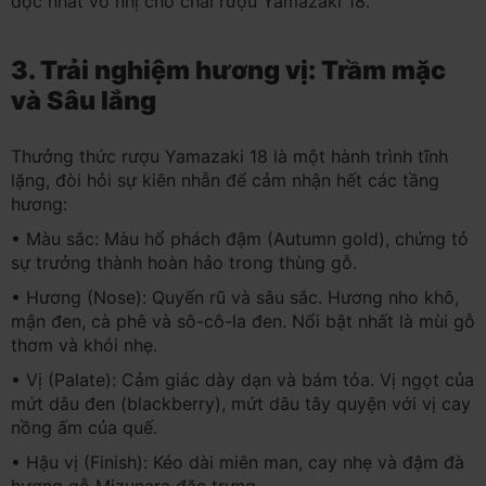
độc nhất vô nhị cho chai rượu Yamazaki 18.
3. Trải nghiệm hương vị: Trầm mặc
và Sâu lắng
Thưởng thức rượu Yamazaki 18 là một hành trình tĩnh
lặng, đòi hỏi sự kiên nhẫn để cảm nhận hết các tầng
hương:
• Màu sắc: Màu hổ phách đậm (Autumn gold), chứng tỏ
sự trưởng thành hoàn hảo trong thùng gỗ.
• Hương (Nose): Quyến rũ và sâu sắc. Hương nho khô,
mận đen, cà phê và sô-cô-la đen. Nổi bật nhất là mùi gỗ
thơm và khói nhẹ.
• Vị (Palate): Cảm giác dày dạn và bám tỏa. Vị ngọt của
mứt dâu đen (blackberry), mứt dâu tây quyện với vị cay
nồng ấm của quế.
• Hậu vị (Finish): Kéo dài miên man, cay nhẹ và đậm đà
hương gỗ Mizunara đặc trưng.