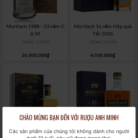
Mortlach 1988 - 33 năm G
Mortlach 16 năm Hộp quà
& M
Tết 2026
700ml / 53,8%
700ml / 43,4%
26.000.000₫
4.500.000₫
CHÀO MỪNG BẠN ĐẾN VỚI RƯỢU ANH MINH
Các sản phẩm của chúng tôi không dành cho người