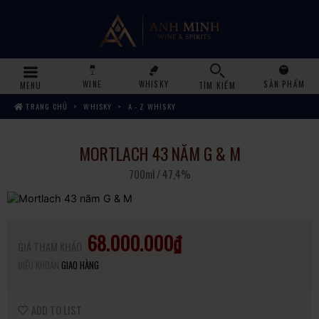
WINE
WHISKY
SẢN PHẨM
MENU
TÌM KIẾM
TRANG CHỦ
WHISKY
A - Z WHISKY
MORTLACH 43 NĂM G & M
700ml / 47,4%
68.000.000₫
GIÁ THAM KHẢO
ĐIỀU KHOẢN
GIAO HÀNG
ADD TO LIST