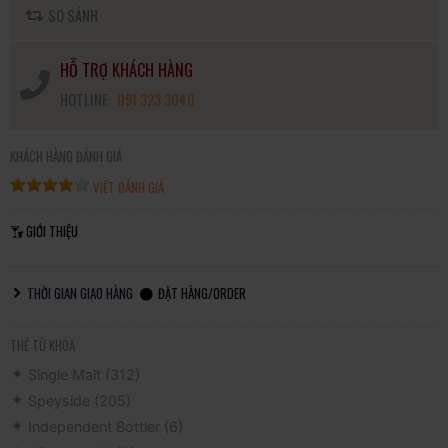
SO SÁNH
HỖ TRỢ KHÁCH HÀNG
HOTLINE:
091.323.3040
KHÁCH HÀNG ĐÁNH GIÁ
VIẾT ĐÁNH GIÁ
GIỚI THIỆU
THỜI GIAN GIAO HÀNG
ĐẶT HÀNG/ORDER
THẺ TỪ KHÓA
Single Malt
(312)
Speyside
(205)
Independent Bottler
(6)