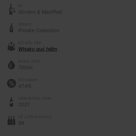
IB:
Gordon & MacPhail
SERIES:
Private Collection
BỘ SƯU TẬP:
Whisky quý hiếm
DUNG TÍCH:
700ml
ĐỘ MẠNH:
47,4%
NĂM ĐÓNG CHAI:
2021
SỐ LƯỢNG ĐÓNG:
99