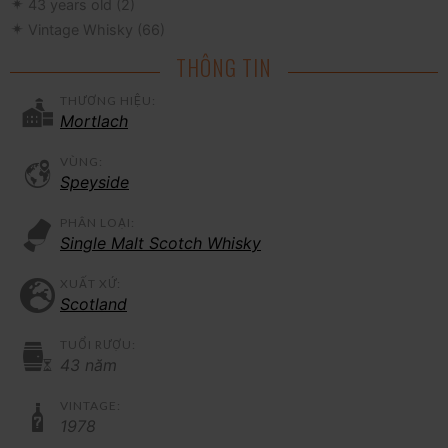
43 years old
(2)
Vintage Whisky
(66)
THÔNG TIN
THƯƠNG HIỆU:
Mortlach
VÙNG:
Speyside
PHÂN LOẠI:
Single Malt Scotch Whisky
XUẤT XỨ:
Scotland
TUỔI RƯỢU:
43 năm
VINTAGE:
1978