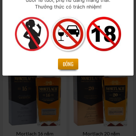
dưới 18 tuổi, phụ nữ đang mang thai.
Thưởng thức có trách nhiệm!
Mortlach 21 years old -
Rượu Mortlach 14 năm
Special Release 2020
700ml / 43,4%
700ml / 56,9%
22.000.000₫
1.850.000₫
ĐÓNG
Mortlach 16 năm
Mortlach 20 năm