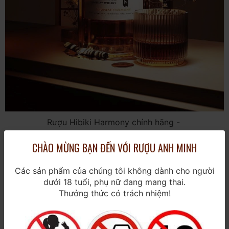
Rượu Hibiki Harmony chính hãng -
Anh Minh Wine & Spirits
CHÀO MỪNG BẠN ĐẾN VỚI RƯỢU ANH MINH
5. Cách thưởng thức Hibiki chuẩn
Các sản phẩm của chúng tôi không dành cho người
phong cách Nhật
dưới 18 tuổi, phụ nữ đang mang thai.
Thưởng thức có trách nhiệm!
Người Nhật uống rượu như một nghi thức. Với rượu
Hibiki Harmony, bạn có thể thử: