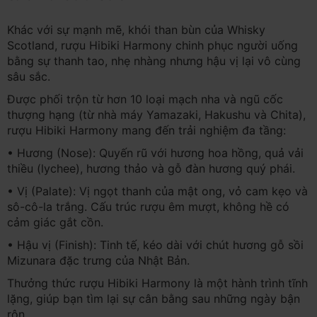
Khác với sự mạnh mẽ, khói than bùn của Whisky
Scotland, rượu Hibiki Harmony chinh phục người uống
bằng sự thanh tao, nhẹ nhàng nhưng hậu vị lại vô cùng
sâu sắc.
Được phối trộn từ hơn 10 loại mạch nha và ngũ cốc
thượng hạng (từ nhà máy Yamazaki, Hakushu và Chita),
rượu Hibiki Harmony mang đến trải nghiệm đa tầng:
• Hương (Nose): Quyến rũ với hương hoa hồng, quả vải
thiều (lychee), hương thảo và gỗ đàn hương quý phái.
• Vị (Palate): Vị ngọt thanh của mật ong, vỏ cam kẹo và
sô-cô-la trắng. Cấu trúc rượu êm mượt, không hề có
cảm giác gắt cồn.
• Hậu vị (Finish): Tinh tế, kéo dài với chút hương gỗ sồi
Mizunara đặc trưng của Nhật Bản.
Thưởng thức rượu Hibiki Harmony là một hành trình tĩnh
lặng, giúp bạn tìm lại sự cân bằng sau những ngày bận
rộn.