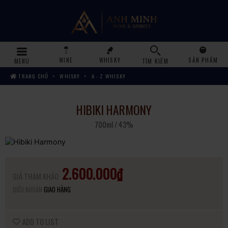
WINE
WHISKY
SẢN PHẨM
MENU
TÌM KIẾM
TRANG CHỦ
WHISKY
A - Z WHISKY
HIBIKI HARMONY
700ml / 43%
2.600.000₫
GIÁ THAM KHẢO
ĐIỀU KHOẢN
GIAO HÀNG
ADD TO LIST