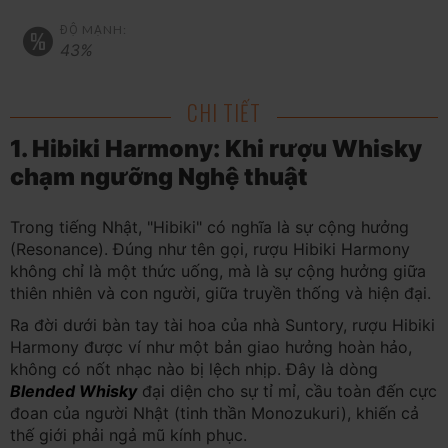
ĐỘ MẠNH:
43%
CHI TIẾT
1. Hibiki Harmony: Khi rượu Whisky
chạm ngưỡng Nghệ thuật
Trong tiếng Nhật, "Hibiki" có nghĩa là sự cộng hưởng
(Resonance). Đúng như tên gọi, rượu Hibiki Harmony
không chỉ là một thức uống, mà là sự cộng hưởng giữa
thiên nhiên và con người, giữa truyền thống và hiện đại.
Ra đời dưới bàn tay tài hoa của nhà Suntory, rượu Hibiki
Harmony được ví như một bản giao hưởng hoàn hảo,
không có nốt nhạc nào bị lệch nhịp. Đây là dòng
Blended Whisky
đại diện cho sự tỉ mỉ, cầu toàn đến cực
đoan của người Nhật (tinh thần Monozukuri), khiến cả
thế giới phải ngả mũ kính phục.