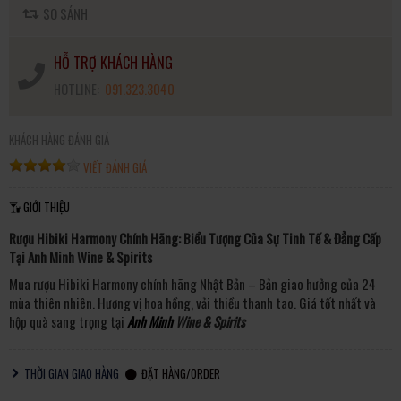
SO SÁNH
HỖ TRỢ KHÁCH HÀNG
HOTLINE:
091.323.3040
KHÁCH HÀNG ĐÁNH GIÁ
VIẾT ĐÁNH GIÁ
GIỚI THIỆU
Rượu Hibiki Harmony Chính Hãng: Biểu Tượng Của Sự Tinh Tế & Đẳng Cấp
Tại Anh Minh Wine & Spirits
Mua rượu Hibiki Harmony chính hãng Nhật Bản – Bản giao hưởng của 24
mùa thiên nhiên. Hương vị hoa hồng, vải thiều thanh tao. Giá tốt nhất và
hộp quà sang trọng tại
Anh Minh
Wine & Spirits
THỜI GIAN GIAO HÀNG
ĐẶT HÀNG/ORDER