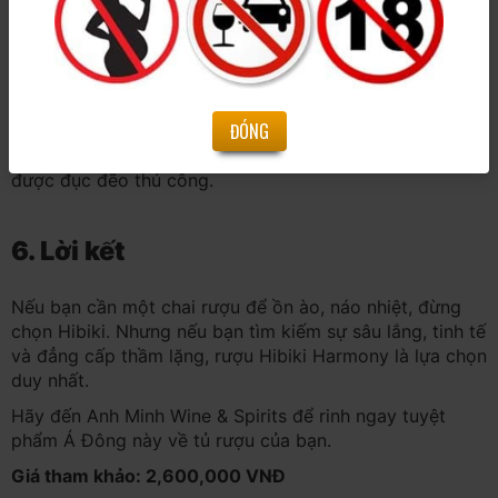
• Highball (Mizuwari): Pha rượu với soda và nhiều đá,
thêm một lát chanh vàng. Đây là cách uống phổ biến
nhất tại Nhật để làm nổi bật vị thanh mát của rượu.
• Neat (Uống nguyên chất): Để cảm nhận trọn vẹn
hương gỗ sồi Mizunara quý hiếm.
ĐÓNG
• On The Rock: Dùng với một viên đá tròn to (Ice ball)
được đục đẽo thủ công.
6. Lời kết
Nếu bạn cần một chai rượu để ồn ào, náo nhiệt, đừng
chọn Hibiki. Nhưng nếu bạn tìm kiếm sự sâu lắng, tinh tế
và đẳng cấp thầm lặng, rượu Hibiki Harmony là lựa chọn
duy nhất.
Hãy đến Anh Minh Wine & Spirits để rinh ngay tuyệt
phẩm Á Đông này về tủ rượu của bạn.
Giá tham khảo: 2,600,000 VNĐ