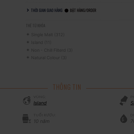
THỜI GIAN GIAO HÀNG
ĐẶT HÀNG/ORDER
THẺ TỪ KHÓA
Single Malt
(312)
Island
(11)
Non - Chill Filterd
(3)
Natural Colour
(3)
THÔNG TIN
VÙNG:
P
Island
S
TUỔI RƯỢU:
D
10 năm
7