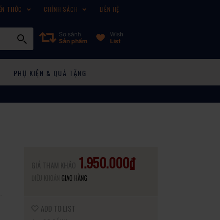
ẾN THỨC
CHÍNH SÁCH
LIÊN HỆ
So sánh
Wish
Sản phẩm
List
PHỤ KIỆN & QUÀ TẶNG
1.950.000₫
GIÁ THAM KHẢO
ĐIỀU KHOẢN
GIAO HÀNG
ADD TO LIST