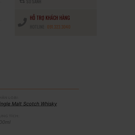
SO SÁNH
HỖ TRỢ KHÁCH HÀNG
HOTLINE:
091.323.3040
HÂN LOẠI:
ingle Malt Scotch Whisky
UNG TÍCH:
00ml