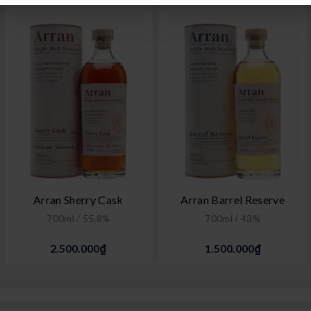
Arran Sherry Cask
Arran Barrel Reserve
700ml / 55,8%
700ml / 43%
2.500.000₫
1.500.000₫