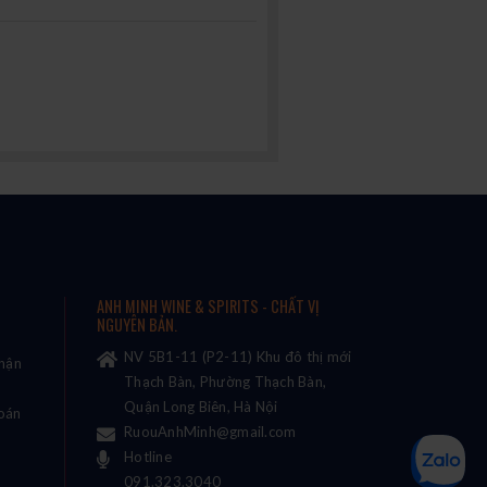
ANH MINH WINE & SPIRITS - CHẤT VỊ
NGUYÊN BẢN.
NV 5B1-11 (P2-11) Khu đô thị mới
nhận
Thạch Bàn, Phường Thạch Bàn,
Quận Long Biên, Hà Nội
oán
RuouAnhMinh@gmail.com
Hotline
091.323.3040