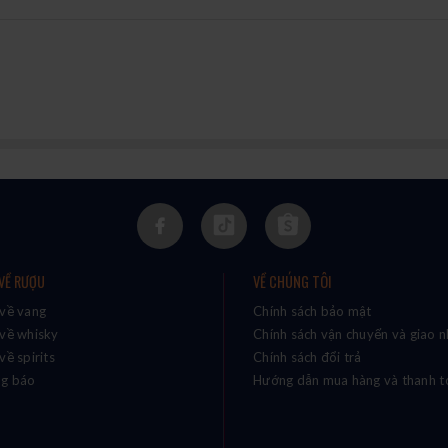
 VỀ RƯỢU
VỀ CHÚNG TÔI
 về vang
Chính sách bảo mật
 về whisky
Chính sách vận chuyển và giao 
về spirits
Chính sách đổi trả
g báo
Hướng dẫn mua hàng và thanh t