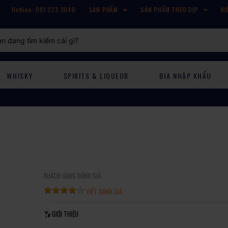
Hotline: 091.323.3040
SẢN PHẨM
SẢN PHẨM THEO DỊP
KI
WHISKY
SPIRITS & LIQUEUR
BIA NHẬP KHẨU
KHÁCH HÀNG ĐÁNH GIÁ
VIẾT ĐÁNH GIÁ
GIỚI THIỆU