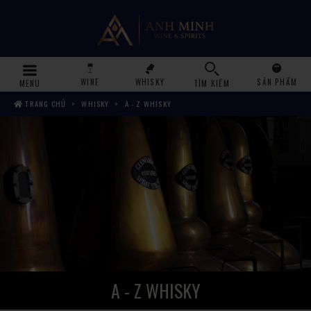
WINE
WHISKY
SẢN PHẨM
MENU
TÌM KIẾM
TRANG CHỦ
WHISKY
A - Z WHISKY
A - Z WHISKY