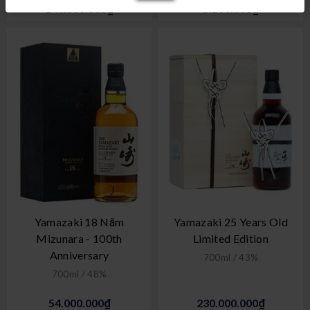
140.000.000₫
5.100.000₫
Yamazaki 18 Năm
Yamazaki 25 Years Old
Mizunara - 100th
Limited Edition
Anniversary
700ml / 43%
700ml / 48%
54.000.000₫
230.000.000₫