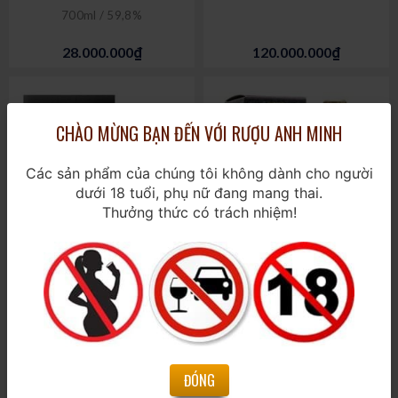
700ml / 59,8%
28.000.000₫
120.000.000₫
CHÀO MỪNG BẠN ĐẾN VỚI RƯỢU ANH MINH
Các sản phẩm của chúng tôi không dành cho người
dưới 18 tuổi, phụ nữ đang mang thai.
Thưởng thức có trách nhiệm!
Singleton 41 Years Old -
Yamazaki 12 Years Old -
Glen Ord
100th Anniversary
700ml / 49,9%
700ml / 43%
ĐÓNG