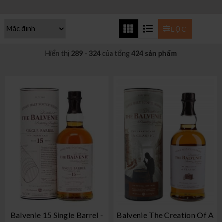
LỌC
Hiển thị
289
-
324
của tổng
424 sản phẩm
Balvenie 15 Single Barrel -
Balvenie The Creation Of A