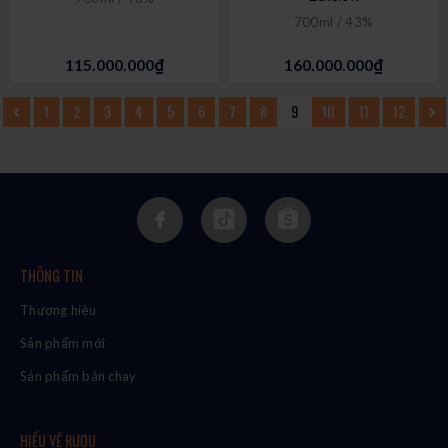
700ml / 43%
115.000.000₫
160.000.000₫
1
2
3
4
5
6
7
8
9
10
11
12
THÔNG TIN
Thương hiệu
Sản phẩm mới
Sản phẩm bán chạy
HIỂU VỀ RƯỢU