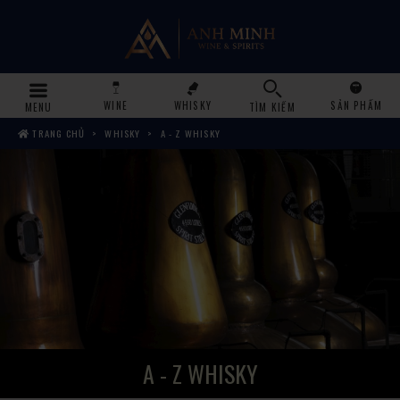
WINE
WHISKY
SẢN PHẨM
MENU
TÌM KIẾM
TRANG CHỦ
WHISKY
A - Z WHISKY
A - Z WHISKY