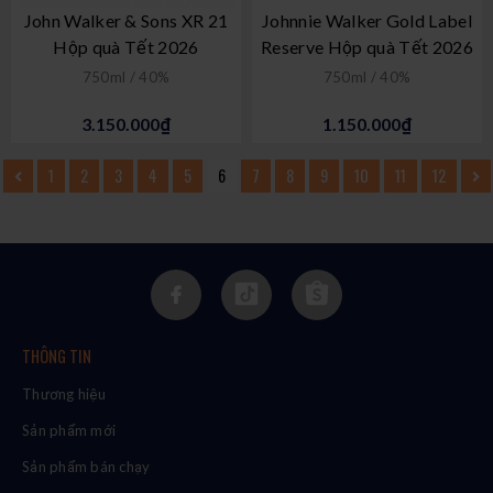
John Walker & Sons XR 21
Johnnie Walker Gold Label
Hộp quà Tết 2026
Reserve Hộp quà Tết 2026
750ml / 40%
750ml / 40%
3.150.000₫
1.150.000₫
1
2
3
4
5
6
7
8
9
10
11
12
THÔNG TIN
Thương hiệu
Sản phẩm mới
Sản phẩm bán chạy