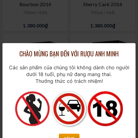
Bourbon 2014
Sherry Cask 2014
700ml / 46%
700ml / 46%
1.380.000₫
1.380.000₫
CHÀO MỪNG BẠN ĐẾN VỚI RƯỢU ANH MINH
Các sản phẩm của chúng tôi không dành cho người
dưới 18 tuổi, phụ nữ đang mang thai.
Thưởng thức có trách nhiệm!
Benromach 40 - 2023
Benromach 40 - 2022
Release
Release
700ml / 53,8%
700ml / 57,6%