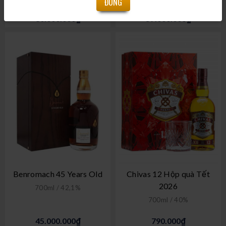
ĐÓNG
80.000.000₫
57.000.000₫
Benromach 45 Years Old
Chivas 12 Hộp quà Tết
2026
700ml / 42,1%
700ml / 40%
45.000.000₫
790.000₫