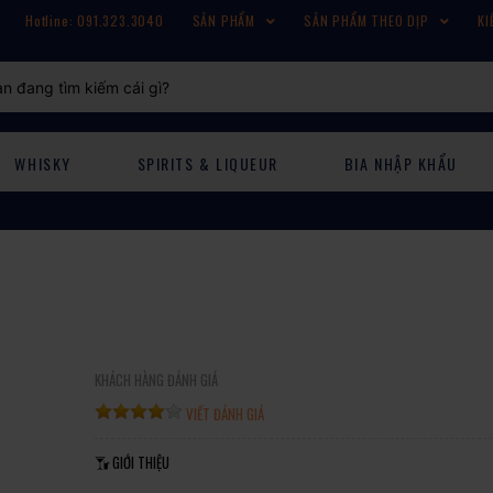
Hotline: 091.323.3040
SẢN PHẨM
SẢN PHẨM THEO DỊP
KI
WHISKY
SPIRITS & LIQUEUR
BIA NHẬP KHẨU
KHÁCH HÀNG ĐÁNH GIÁ
VIẾT ĐÁNH GIÁ
GIỚI THIỆU