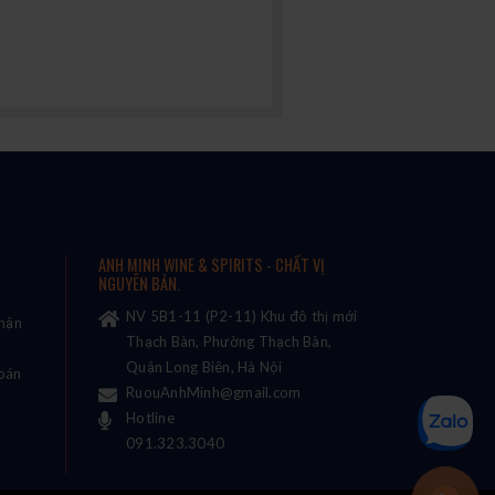
ANH MINH WINE & SPIRITS - CHẤT VỊ
NGUYÊN BẢN.
NV 5B1-11 (P2-11) Khu đô thị mới
nhận
Thạch Bàn, Phường Thạch Bàn,
Quận Long Biên, Hà Nội
oán
RuouAnhMinh@gmail.com
Hotline
091.323.3040