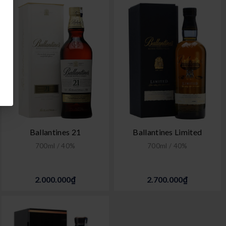
Ballantines 21
Ballantines Limited
700ml / 40%
700ml / 40%
2.000.000₫
2.700.000₫