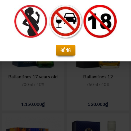
ĐÓNG
Ballantines 17 years old
Ballantines 12
700ml / 40%
750ml / 40%
1.150.000₫
520.000₫