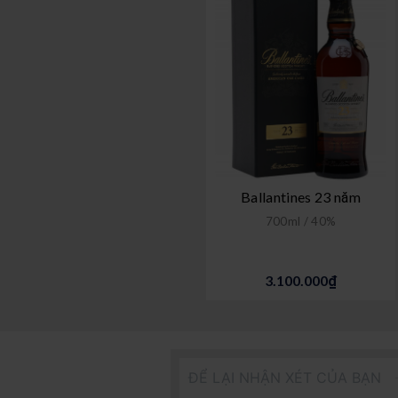
Ballantines 23 năm
700ml / 40%
3.100.000₫
ĐỂ LẠI NHẬN XÉT CỦA BẠN