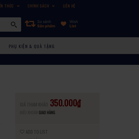
ẾN THỨC
CHÍNH SÁCH
LIÊN HỆ
So sánh
Wish
Sản phẩm
List
PHỤ KIỆN & QUÀ TẶNG
350.000₫
GIÁ THAM KHẢO
ĐIỀU KHOẢN
GIAO HÀNG
ADD TO LIST