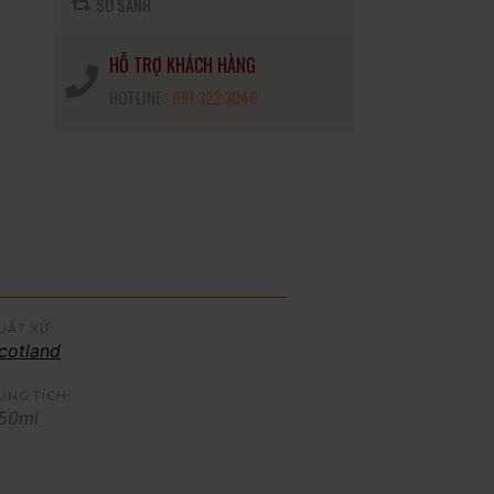
SO SÁNH
HỖ TRỢ KHÁCH HÀNG
HOTLINE:
091.323.3040
UẤT XỨ:
cotland
UNG TÍCH:
50ml