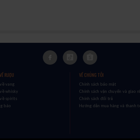
 VỀ RƯỢU
VỀ CHÚNG TÔI
 về vang
Chính sách bảo mật
 về whisky
Chính sách vận chuyển và giao 
về spirits
Chính sách đổi trả
g báo
Hướng dẫn mua hàng và thanh t