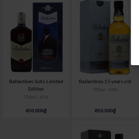
Ballantines Suits Limited
Ballantines 15 years old
Edition
700ml / 40%
750ml / 43%
450.000₫
850.000₫