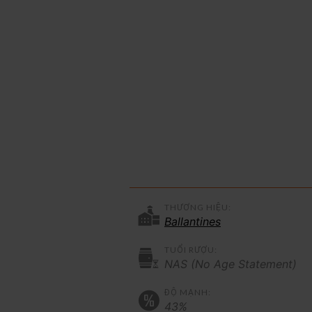
THƯƠNG HIỆU:
Ballantines
TUỔI RƯỢU:
NAS (No Age Statement)
ĐỘ MẠNH:
43%