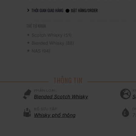
THỜI GIAN GIAO HÀNG
ĐẶT HÀNG/ORDER
THẺ TỪ KHÓA
Scotch Whisky
(51)
Blended Whisky
(88)
NAS
(94)
THÔNG TIN
PHÂN LOẠI:
X
Blended Scotch Whisky
S
BỘ SƯU TẬP:
D
Whisky phổ thông
7