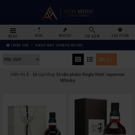
WINE
WHISKY
SẢN PHẨM
MENU
TÌM KIẾM
TRANG CHỦ
SINGLE MALT JAPANESE WHISKY
LỌC
Hiển thị
1
-
16
của tổng
16 sản phẩm Single Malt Japanese
Whisky