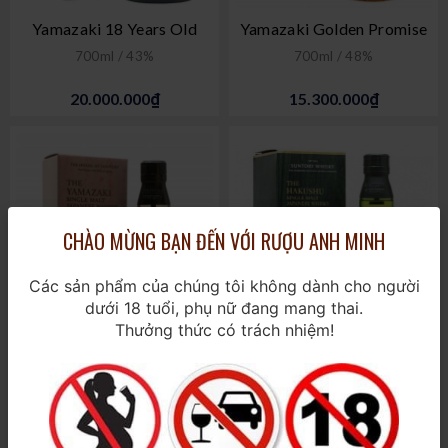
Yamazaki 18 Years Old
Yamazaki Golden Promise
700ml / 43%
700ml / 48%
20.000.000₫
15.300.000₫
CHÀO MỪNG BẠN ĐẾN VỚI RƯỢU ANH MINH
Các sản phẩm của chúng tôi không dành cho người
dưới 18 tuổi, phụ nữ đang mang thai.
Thưởng thức có trách nhiệm!
Yamazaki Islay Peated
Hakushu 18 năm
700ml / 48%
700ml / 43%