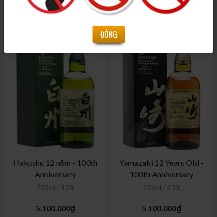
15.300.000₫
13.500.000₫
ĐÓNG
Hakushu 12 năm - 100th
Yamazaki 12 Years Old -
Anniversary
100th Anniversary
700ml / 43%
700ml / 43%
5.100.000₫
5.100.000₫