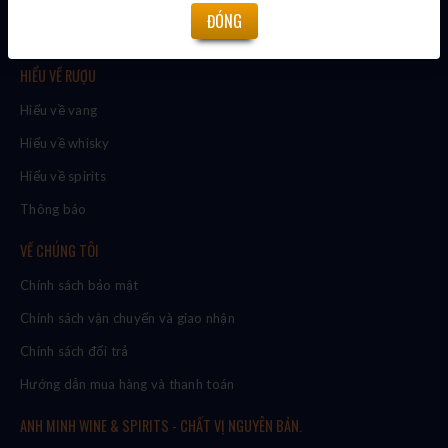
Sản phẩm bán chạy
ĐÓNG
HIỂU VỀ RƯỢU
Hiểu về vang
Hiểu về whisky
Hiểu về spirits
Thông báo
VỀ CHÚNG TÔI
Chính sách bảo mật
Chính sách vận chuyển và giao nhận
Chính sách đổi trả
Hướng dẫn mua hàng và thanh toán
ANH MINH WINE & SPIRITS - CHẤT VỊ NGUYÊN BẢN.