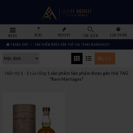
WINE
WHISKY
SẢN PHẨM
MENU
TÌM KIẾM
TRANG CHỦ
SẢN PHẨM ĐƯỢC GẮN THẺ TAG "RARE MARRIAGES"
LỌC
Hiển thị
1
-
1
của tổng
1 sản phẩm Sản phẩm được gắn thẻ TAG
"Rare Marriages"